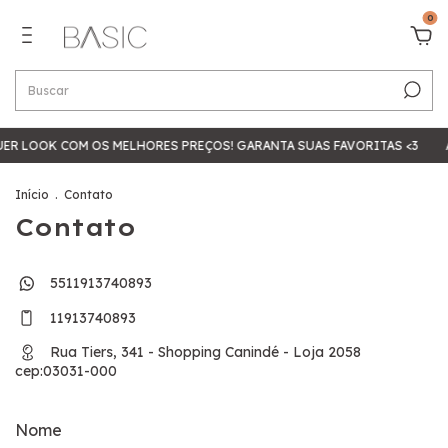
0
ER LOOK COM OS MELHORES PREÇOS! GARANTA SUAS FAVORITAS <3
Início
.
Contato
Contato
5511913740893
11913740893
Rua Tiers, 341 - Shopping Canindé - Loja 2058
cep:03031-000
Nome