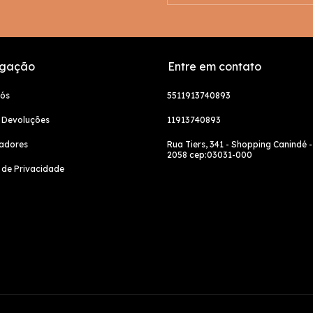
gação
Entre em contato
nós
5511913740893
 Devoluções
11913740893
adores
Rua Tiers, 341 - Shopping Canindé -
2058 cep:03031-000
a de Privacidade