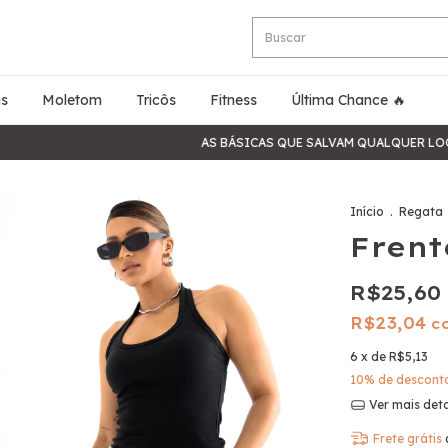
s
Moletom
Tricôs
Fitness
Última Chance 🔥
AS BÁSICAS QUE SALVAM QUALQUER LOOK — DI
Início
.
Regata
Frent
R$25,60
R$23,04
c
6
x de
R$5,13
10% de descont
Ver mais det
Frete grátis