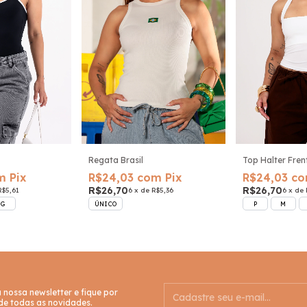
Regata Brasil
Top Halter Fren
m Pix
R$24,03
com Pix
R$24,03
co
R$26,70
R$26,70
R$5,61
6
x
de
R$5,36
6
x
de
G
ÚNICO
P
M
a nossa newsletter e fique por
de todas as novidades.