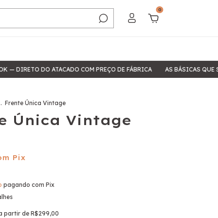
0
RETO DO ATACADO COM PREÇO DE FÁBRICA
AS BÁSICAS QUE SALVAM
.
Frente Única Vintage
e Única Vintage
om Pix
o
pagando com Pix
alhes
a partir de
R$299,00