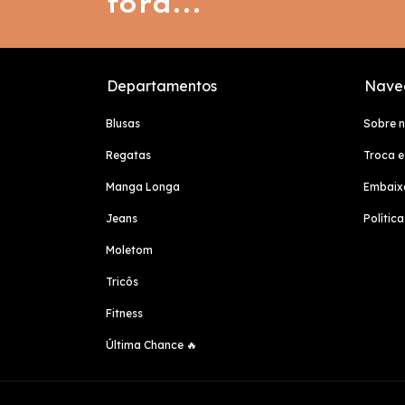
fora...
Departamentos
Nave
Blusas
Sobre 
Regatas
Troca e
Manga Longa
Embaix
Jeans
Polític
Moletom
Tricôs
Fitness
Última Chance 🔥