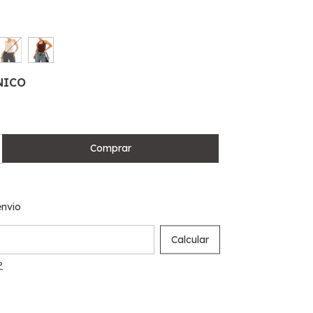
NICO
nvio
 CEP:
Calcular
P