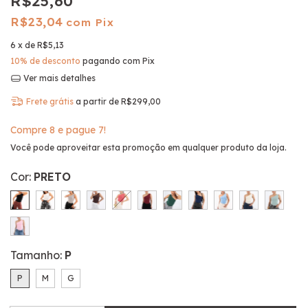
R$25,60
R$23,04
com Pix
6
x de
R$5,13
10% de desconto
pagando com Pix
Ver mais detalhes
Frete grátis
a partir de
R$299,00
Compre 8 e pague 7!
Você pode aproveitar esta promoção em qualquer produto da loja.
Cor:
PRETO
Tamanho:
P
P
M
G