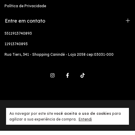
Política de Privacidade
Entre em contato
5511913740893
11913740893
Rua Tiers, 341 - Shopping Canindé - Loja 2058 cep:03031-000
Copyright Basic Oficial - 51444896000139 - 2026. Todos os direitos reservados.
Ao navegar por este site
você aceita o uso de cookies
para
agilizar a sua experiência de compra.
Entendi